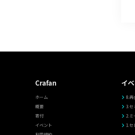
Crafan
イベ
ホーム
8.再
概要
3.
寄付
2.
イベント
1.
利用規約